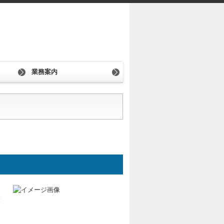
業務案内
に
経