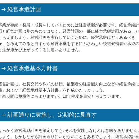
経営承継計画
事業が存続・発展・成長をしていくためには経営承継が必要です。経営承継
画と経営計画は別のものではなく、経営計画の一部に経営承継計画がある、
とらえましょう。経営計画を実行していくために、経営承継はどうあるべき
か、と考えてみると自ずから経営承継をするにふさわしい後継候補者や承継
方法が浮かび上がってくるに違いありません。
経営承継基本方針書
経営計画に、社長交代や株式の移転、後継者の経営能力向上などの経営承継
書」および「経営承継基本方針書」を作成いたしましょう。
計画期間は規模等にもよりますが、10年程度を目安と考えています。
計画通りに実施し、定期的に見直す
せっかく経営承継計画を策定しても､それを実践しなければ意味がありません
しょう。しかしながら計画通りにいかないこともあるでしょう。経営承継計