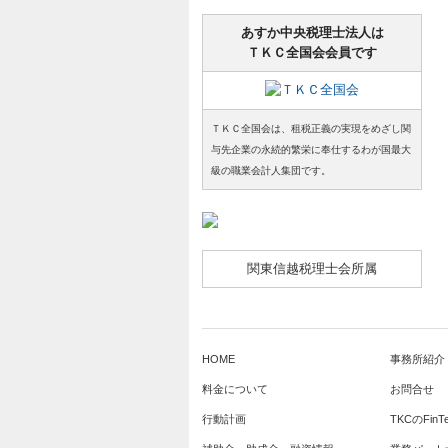
あすか中央税理士法人は
ＴＫＣ全国会会員です
ＴＫＣ全国会は、租税正義の実現をめざし関
与先企業の永続的繁栄に奉仕するわが国最大
級の職業会計人集団です。
関東信越税理士会所属
HOME
事務所紹介
料金について
お問合せ
行動計画
TKCのFin