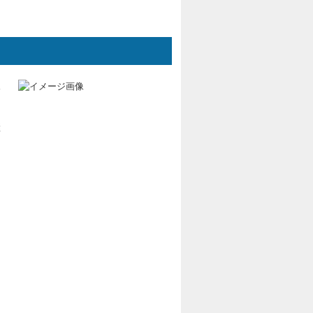
後
ら
継